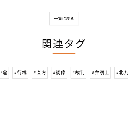
一覧に戻る
関連タグ
小倉
#行橋
#直方
#調停
#裁判
#弁護士
#北