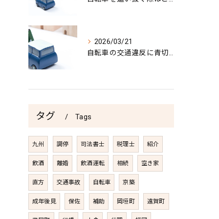
2026/03/21
自転車の交通違反に青切符導入
タグ
Tags
九州
調停
司法書士
税理士
紹介
飲酒
離婚
飲酒運転
相続
空き家
直方
交通事故
自転車
京築
成年後見
保佐
補助
岡垣町
遠賀町