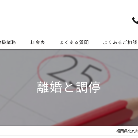
取扱業務
料金表
よくある質問
よくあるご相談
交通事故
離婚
離婚と調停
相続
労働問題
裁判
福岡県北九