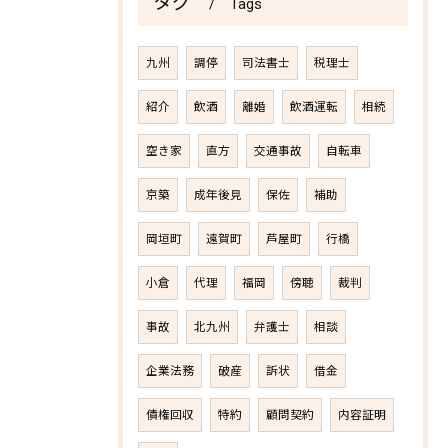
タグ
Tags
九州
調停
司法書士
税理士
紹介
飲酒
離婚
飲酒運転
相続
空き家
直方
交通事故
自転車
京築
成年後見
保佐
補助
岡垣町
遠賀町
芦屋町
行橋
小倉
代理
福岡
傍聴
裁判
事故
北九州
弁護士
相談
企業法務
破産
訴状
借金
債権回収
特約
顧問契約
内容証明