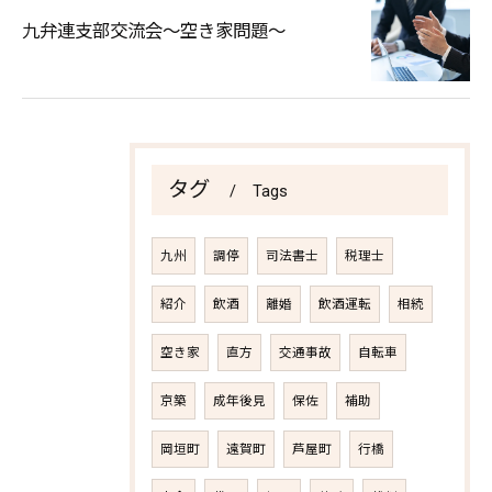
九弁連支部交流会～空き家問題～
タグ
Tags
九州
調停
司法書士
税理士
紹介
飲酒
離婚
飲酒運転
相続
空き家
直方
交通事故
自転車
京築
成年後見
保佐
補助
岡垣町
遠賀町
芦屋町
行橋