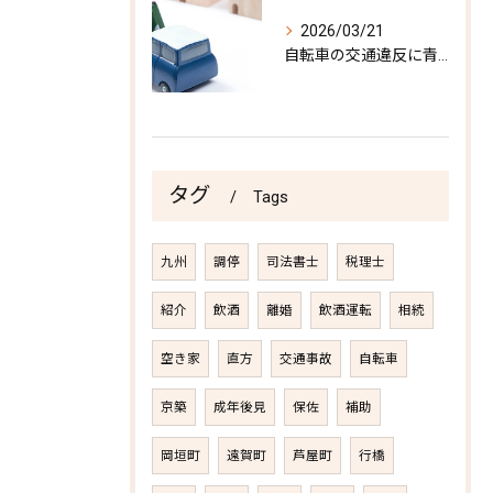
2026/03/21
自転車の交通違反に青切符導入
タグ
Tags
九州
調停
司法書士
税理士
紹介
飲酒
離婚
飲酒運転
相続
空き家
直方
交通事故
自転車
京築
成年後見
保佐
補助
岡垣町
遠賀町
芦屋町
行橋