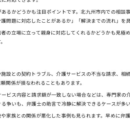
軟に対応できます。
弁護士への早期相談が解決を導く理由
相談タイミングを逃さないためのポイント
があるかどうかも注目ポイントです。北九州市内での相談
介護問題に対応したことがあるか」「解決までの流れ」を
介護に関する法律支援を受けるメリットとは
弁護士が介護問題で果たす役割と強み
談者の立場に立って親身に対応してくれるかどうかも見極
す。
法律支援を受けることで得られる安心感
弁護士のサポートで家族の負担を軽減
介護トラブル解決に向けた弁護士の活用法
弁護士依頼でトラブル再発を防ぐ方法
や施設との契約トラブル、介護サービスの不当な請求、相
信頼関係が損なわれることもあります。
サービス内容と請求額が一致しない場合などは、専門家の
ぐる争いも、弁護士の助言で冷静に解決できるケースが多
設や家族との関係が悪化した事例も見られます。早めに弁