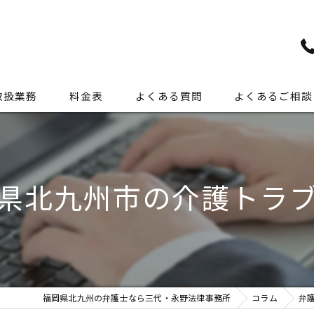
取扱業務
料金表
よくある質問
よくあるご相談
交通事故
離婚
県北九州市の介護トラ
相続
労働問題
裁判
福岡県北九州の弁護士なら三代・永野法律事務所
コラム
弁