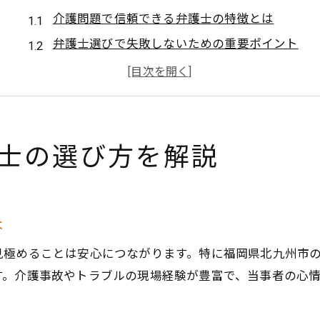
介護問題で信頼できる弁護士の特徴とは
弁護士選びで失敗しないための重要ポイント
トラブルに強い弁護士の見極め方
弁護士に相談すべき介護問題の具体例
福岡県北九州市の介護トラブル事例と弁護士活用法
介護トラブルに弁護士が対応した実例紹介
士の選び方を解説
北九州の弁護士が解決した介護問題とは
弁護士活用で介護トラブルを円満解決
介護現場で起こりやすい法律トラブル例
は
弁護士相談で防げる介護トラブルの傾向
見極めることは安心につながります。特に福岡県北九州市
弁護士へ介護相談したい方への安心サポート
す。介護事故やトラブルの現場経験が豊富で、当事者の心
弁護士へ初めて介護相談する際の流れ
介護弁護士による安心サポート内容とは