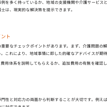
事例を多く持っているか、地域の支援機関や介護サービス
介護問題で弁護士に相談するタイミング
護士は、現実的な解決策を提示できます。
弁護士相談で得られる具体的メリット
高齢者介護の法律相談で失敗しないポイント
介護問題で弁護士相談前に準備すべきこと
イント
弁護士選びで押さえておきたい比較基準
の重要なチェックポイントがあります。まず、介護問題の
安心して話せる弁護士との信頼関係づくり
う。これにより、地域事情に即した的確なアドバイスが期
高齢者介護の法律相談で注意すべき点
に費用体系を説明してもらえるか、追加費用の有無を確認
弁護士への相談内容のまとめ方と伝え方
弁護士相談が必要な介護トラブルの見極め方
弁護士に相談すべき介護トラブルの特徴
専門弁護士が対応するトラブルの傾向
専門性と対応力の両面から判断することが大切です。例え
介護現場で法的支援が必要なケース例