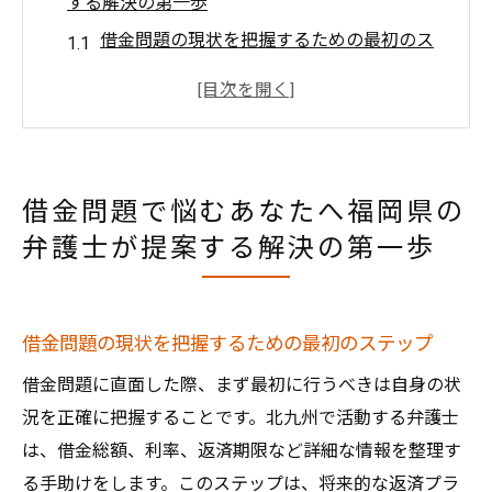
する解決の第一歩
借金問題の現状を把握するための最初のス
テップ
福岡県の弁護士が提供する無料相談の利用
法
法律知識を活用した効果的な債務整理のア
借金問題で悩むあなたへ福岡県の
プローチ
弁護士が提案する解決の第一歩
弁護士との初相談で確認すべき重要ポイン
ト
借金整理の手続きフローとそのメリット
借金問題の現状を把握するための最初のステップ
福岡県での弁護士選びのポイントと注意点
借金問題に直面した際、まず最初に行うべきは自身の状
北九州の法的サポート借金整理で再スタートを
況を正確に把握することです。北九州で活動する弁護士
切るためには
は、借金総額、利率、返済期限など詳細な情報を整理す
借金整理がもたらす生活の変化とその準備
る手助けをします。このステップは、将来的な返済プラ