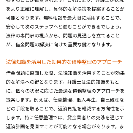
参することが推奨されます。これにより、弁護士が状況
画の構築
をより正確に理解し、具体的な解決策を提案することが
返済計画見直し後の生活設計のポイント
可能となります。無料相談を最大限に活用することで、
安心して生活できる返済環境の作り方
安心して次のステップへと進むことができるでしょう。
法律の専門家の視点から、問題の見通しを立てること
福岡県で信頼できる弁護士に借金相談安心のサ
が、借金問題の解決に向けた重要な鍵となります。
ポートとは
信頼できる弁護士を選ぶためのチェックリ
法律知識を活用した効果的な債務整理のアプローチ
スト
借金問題に直面した際、法律知識を活用することが効果
相談前に知っておきたい法律事務所の選び
的な解決への鍵となります。弁護士は法的知識をもと
方
に、個々の状況に応じた最適な債務整理のアプローチを
弁護士との信頼関係構築が解決への第一歩
提案します。例えば、任意整理、個人再生、自己破産な
安心して相談できる弁護士の特徴とは
どの手段を取ることで、返済負担を軽減する方向性を示
法律相談で得られる具体的なサポート内容
します。特に任意整理では、貸金業者との交渉を通じて
借金問題の相談で弁護士に期待できること
返済計画を見直すことが可能となる場合があります。ま