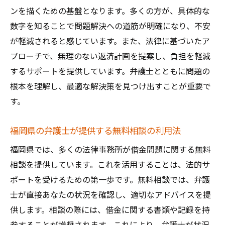
北九州での法的サポートの特色と強み
ンを描くための基盤となります。多くの方が、具体的な
再スタートを切るための借金返済計画の立
数字を知ることで問題解決への道筋が明確になり、不安
て方
が軽減されると感じています。また、法律に基づいたア
債務者の立場に立った法律サポートの重要
プローチで、無理のない返済計画を提案し、負担を軽減
性
するサポートを提供しています。弁護士とともに問題の
根本を理解し、最適な解決策を見つけ出すことが重要で
弁護士が提供する再スタート支援の具体例
す。
借金整理による信用回復のプロセスと対策
弁護士が教える借金返済計画の見直しで生活の
福岡県の弁護士が提供する無料相談の利用法
不安を軽減
福岡県では、多くの法律事務所が借金問題に関する無料
借金返済計画の見直しが必要な理由
相談を提供しています。これを活用することは、法的サ
弁護士がアドバイスする返済プランの改善
ポートを受けるための第一歩です。無料相談では、弁護
方法
士が直接あなたの状況を確認し、適切なアドバイスを提
生活費を見直し返済に充てる具体的な方法
供します。相談の際には、借金に関する書類や記録を持
法的サポートを活用した無理のない返済計