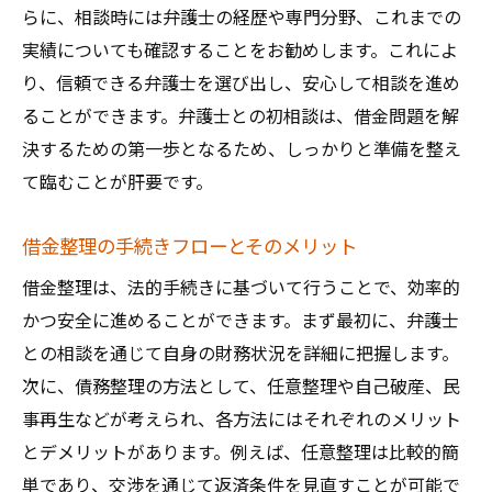
策
らに、相談時には弁護士の経歴や専門分野、これまでの
弁護士が提供する日常生活支援の多様な方
実績についても確認することをお勧めします。これによ
法
り、信頼できる弁護士を選び出し、安心して相談を進め
法律的アプローチで生活の不安を解消する
ることができます。弁護士との初相談は、借金問題を解
決するための第一歩となるため、しっかりと準備を整え
借金問題解決後の生活設計と長期的な視点
て臨むことが肝要です。
弁護士と共に目指す安心生活の再構築
日常生活の改善をサポートする弁護士の役
借金整理の手続きフローとそのメリット
割
借金整理は、法的手続きに基づいて行うことで、効率的
弁護士による借金整理でどのように生活が改善
かつ安全に進めることができます。まず最初に、弁護士
するのか
との相談を通じて自身の財務状況を詳細に把握します。
借金整理後の生活改善例と具体的な効果
次に、債務整理の方法として、任意整理や自己破産、民
弁護士のサポートがもたらす安心感と自由
事再生などが考えられ、各方法にはそれぞれのメリット
借金整理による家計改善のプロセス
とデメリットがあります。例えば、任意整理は比較的簡
弁護士と共に築く新たな生活のスタートラ
単であり、交渉を通じて返済条件を見直すことが可能で