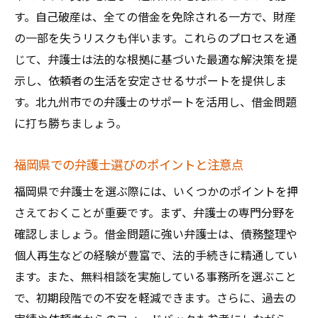
イン
す。自己破産は、全ての借金を免除される一方で、財産
借金問題からの解放と新たなチャンスの獲
の一部を失うリスクも伴います。これらのプロセスを通
得
じて、弁護士は法的な根拠に基づいた最適な解決策を提
示し、依頼者の生活を安定させるサポートを提供しま
法的サポートで実現する経済的安定と幸福
す。北九州市での弁護士のサポートを活用し、借金問題
感
に打ち勝ちましょう。
弁護士のサポートで借金問題を解決再スタート
のための指南
福岡県での弁護士選びのポイントと注意点
借金問題解決後の新たな人生設計のポイン
福岡県で弁護士を選ぶ際には、いくつかのポイントを押
ト
さえておくことが重要です。まず、弁護士の専門分野を
弁護士と共に歩む再スタートのプロセス
確認しましょう。借金問題に強い弁護士は、債務整理や
借金問題を乗り越えた後の心構えと準備
個人再生などの経験が豊富で、法的手続きに精通してい
再スタートを切るための具体的な行動計画
ます。また、無料相談を実施している事務所を選ぶこと
弁護士のサポートを最大限に活用する方法
で、初期段階での不安を軽減できます。さらに、過去の
新たな挑戦を支える法律的アドバイス